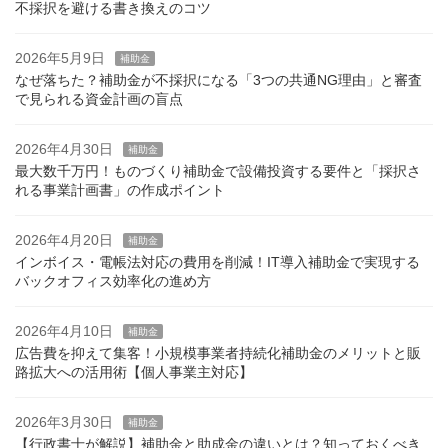
不採択を避ける書き換えのコツ
2026年5月9日
補助金
なぜ落ちた？補助金が不採択になる「3つの共通NG理由」と審査
で見られる資金計画の盲点
2026年4月30日
補助金
最大数千万円！ものづくり補助金で設備投資する要件と「採択さ
れる事業計画書」の作成ポイント
2026年4月20日
補助金
インボイス・電帳法対応の費用を削減！IT導入補助金で実現する
バックオフィス効率化の進め方
2026年4月10日
補助金
広告費を抑えて集客！小規模事業者持続化補助金のメリットと販
路拡大への活用術【個人事業主対応】
2026年3月30日
補助金
【行政書士が解説】補助金と助成金の違いとは？知っておくべき