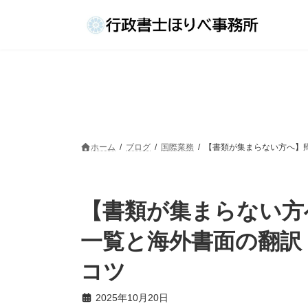
コ
ナ
ン
ビ
テ
ゲ
ン
ー
ツ
シ
へ
ョ
ス
ン
キ
に
ッ
移
プ
動
ホーム
ブログ
国際業務
【書類が集まらない方へ】
【書類が集まらない方
一覧と海外書面の翻訳
コツ
2025年10月20日