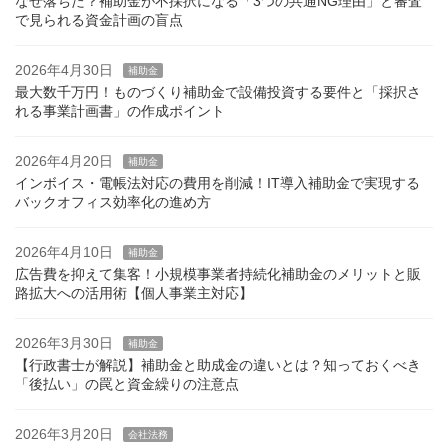
なぜ落ちた？補助金が不採択になる「3つの共通NG理由」と審査
で見られる資金計画の盲点
2026年4月30日
補助金
最大数千万円！ものづくり補助金で設備投資する要件と「採択さ
れる事業計画書」の作成ポイント
2026年4月20日
補助金
インボイス・電帳法対応の費用を削減！IT導入補助金で実現する
バックオフィス効率化の進め方
2026年4月10日
補助金
広告費を抑えて集客！小規模事業者持続化補助金のメリットと販
路拡大への活用術【個人事業主対応】
2026年3月30日
補助金
【行政書士が解説】補助金と助成金の違いとは？知っておくべき
「後払い」の罠と資金繰りの注意点
2026年3月20日
会社法務