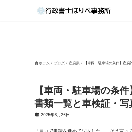
コ
ナ
ン
ビ
テ
ゲ
ン
ー
ツ
シ
へ
ョ
ス
ン
キ
に
ッ
移
プ
動
ホーム
ブログ
産廃業
【車両・駐車場の条件】産廃
【車両・駐車場の条件
書類一覧と車検証・写
2025年6月26日
「自力で申請を進めて失敗した…」そう言っ