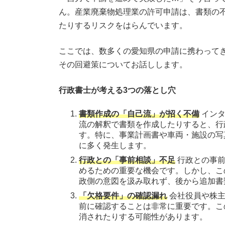
ん。産業廃棄物処理業の許可申請は、書類の
たりするリスクをはらんでいます。
ここでは、数多くの愛知県の申請に携わって
その回避策についてお話しします。
行政書士が考える3つの落とし穴
書類作成の「自己流」が招く不備
インタ
流の解釈で書類を作成したりすると、行
す。特に、事業計画書や車両・施設の写
に多く発生します。
行政との「事前相談」不足
行政との事前
めるための重要な機会です。しかし、こ
政側の意図を汲み取れず、後から追加書
「欠格要件」の確認漏れ
会社役員や株主
前に確認することは非常に重要です。こ
消されたりする可能性があります。